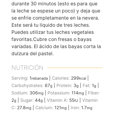
durante 30 minutos (esto es para que
la leche se espese un poco) y deja que
se enfríe completamente en la nevera.
Este será tu líquido de tres leches.
Puedes utilizar tus leches vegetales
favoritas.
Cubre con fresas o bayas
variadas. El ácido de las bayas corta la
dulzura del pastel.
NUTRICIÓN
Serving:
1
|
Calories:
299
|
rebanada
kcal
Carbohydrates:
67
|
Protein:
3
|
Fat:
1
|
g
g
g
Sodium:
306
|
Potassium:
114
|
Fiber:
mg
mg
2
|
Sugar:
44
|
Vitamin A:
55
|
Vitamin
g
g
IU
C:
27.8
|
Calcium:
121
|
Iron:
1.7
mg
mg
mg