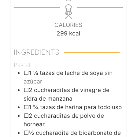
CALORIES
299
kcal
INGREDIENTS
Pastel
▢1 ¼ tazas de leche de soya
sin
azúcar
▢2 cucharaditas de vinagre de
sidra de manzana
▢1 ¾ tazas de harina para todo uso
▢2 cucharaditas de polvo de
hornear
▢½ cucharadita de bicarbonato de