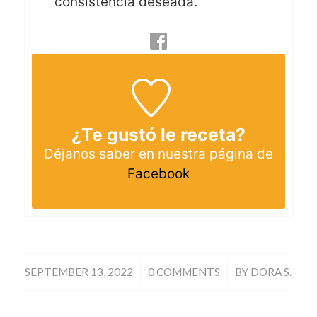
consistencia deseada.
¿Te gustó le receta?
Déjanos saber en nuestra página de
Facebook
/
/
SEPTEMBER 13, 2022
0 COMMENTS
BY
DORA S.