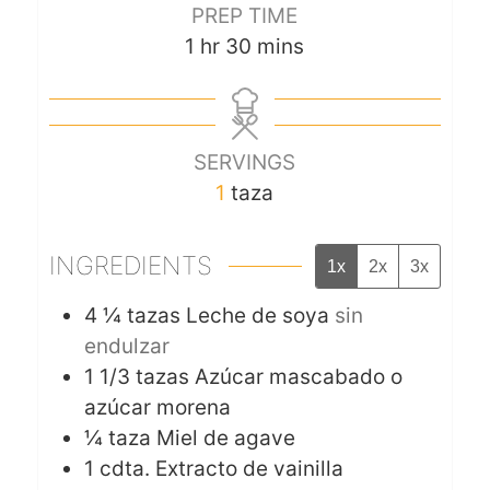
PREP TIME
1
hr
30
mins
SERVINGS
1
taza
INGREDIENTS
1x
2x
3x
4 ¼
tazas Leche de soya
sin
endulzar
1 1/3
tazas Azúcar mascabado o
azúcar morena
¼
taza Miel de agave
1
cdta. Extracto de vainilla