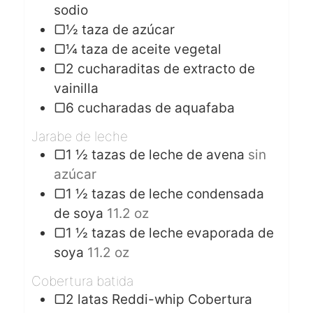
sodio
▢½ taza de azúcar
▢¼ taza de aceite vegetal
▢2 cucharaditas de extracto de
vainilla
▢6 cucharadas de aquafaba
Jarabe de leche
▢1 ½ tazas de leche de avena
sin
azúcar
▢1 ½ tazas de leche condensada
de soya
11.2 oz
▢1 ½ tazas de leche evaporada de
soya
11.2 oz
Cobertura batida
▢2 latas Reddi-whip Cobertura