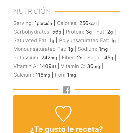
NUTRICIÓN
Serving:
1
|
Calories:
256
|
porción
kcal
Carbohydrates:
56
|
Protein:
3
|
Fat:
2
|
g
g
g
Saturated Fat:
1
|
Polyunsaturated Fat:
1
|
g
g
Monounsaturated Fat:
1
|
Sodium:
1
|
g
mg
Potassium:
242
|
Fiber:
2
|
Sugar:
45
|
mg
g
g
Vitamin A:
1409
|
Vitamin C:
36
|
IU
mg
Calcium:
116
|
Iron:
1
mg
mg
¿Te gustó le receta?