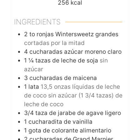
256
kcal
INGREDIENTS
2 to
ronjas Wintersweetz grandes
cortadas por la mitad
4
cucharadas azúcar moreno claro
1 ¼
tazas de leche de soja
sin
azúcar
3
cucharadas de maicena
1
lata
13,5 onzas líquidas de leche
de coco sin azúcar (1 3/4 tazas) de
leche de coco
3/4
taza de jarabe de agave ligero
1
cucharadita de vainilla
1
gota de colorante alimentario
2
cucharadas de Grand Marnier