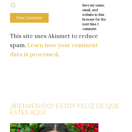
Save my name,
email, and
website in this
browser for the
next time I
comment.
This site uses Akismet to reduce
spam.
Learn how your comment
data is processed
.
¡BIENVENIDO! ESTOY FELIZ DE QUE
ESTÉS AQUÍ