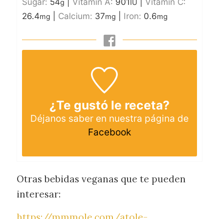
Sugar:
54
|
Vitamin A:
901
|
Vitamin C:
g
IU
26.4
|
Calcium:
37
|
Iron:
0.6
mg
mg
mg
¿Te gustó le receta?
Déjanos saber en nuestra página de
Facebook
Otras bebidas veganas que te pueden
interesar:
https://mmmole.com/atole-