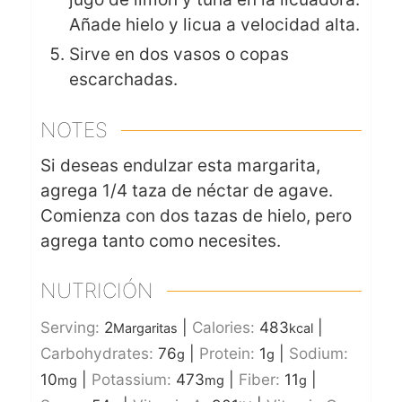
Añade hielo y licua a velocidad alta.
Sirve en dos vasos o copas
escarchadas.
NOTES
Si deseas endulzar esta margarita,
agrega 1/4 taza de néctar de agave.
Comienza con dos tazas de hielo, pero
agrega tanto como necesites.
NUTRICIÓN
Serving:
2
|
Calories:
483
|
Margaritas
kcal
Carbohydrates:
76
|
Protein:
1
|
Sodium:
g
g
10
|
Potassium:
473
|
Fiber:
11
|
mg
mg
g