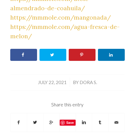
almendrado-de-coahuila/
https://mmmole.com/mangonada/
https://mmmole.com/agua-fresca-de-
melon/
/
JULY 22, 2021
BY
DORA S.
Share this entry
Save