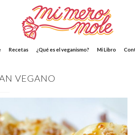
e
Recetas
¿Qué es el veganismo?
Mi Libro
Con
AN VEGANO