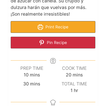
de azúcar con canela. Su crujido y
dulzura harán que vuelvas por más.
¡Son realmente irresistibles!
Print Recipe
Pin Recipe
PREP TIME
COOK TIME
10
mins
20
mins
30
mins
TOTAL TIME
1
hr