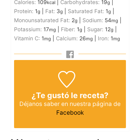
Calories:
109
|
Carbohydrates:
19
|
kcal
g
Protein:
1
|
Fat:
3
|
Saturated Fat:
1
|
g
g
g
Monounsaturated Fat:
2
|
Sodium:
54
|
g
mg
Potassium:
17
|
Fiber:
1
|
Sugar:
12
|
mg
g
g
Vitamin C:
1
|
Calcium:
26
|
Iron:
1
mg
mg
mg
¿Te gustó le receta?
Déjanos saber en nuestra página de
Facebook