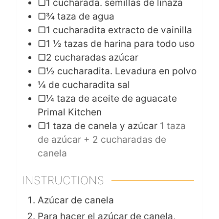
▢1 cucharada. semillas de linaza
▢¾ taza de agua
▢1 cucharadita extracto de vainilla
▢1 ½ tazas de harina para todo uso
▢2 cucharadas azúcar
▢½ cucharadita. Levadura en polvo
¼
de cucharadita sal
▢¼ taza de aceite de aguacate
Primal Kitchen
▢1 taza de canela y azúcar
1 taza
de azúcar + 2 cucharadas de
canela
INSTRUCTIONS
Azúcar de canela
Para hacer el azúcar de canela,