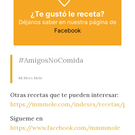
¿Te gustó le receta?
Déjanos saber en nuestra página de
Facebook
#AmigosNoComida
Mi Mero Mole
Otras recetas que te pueden interesar:
https://mmmole.com/indexes/recetas/pos
Sígueme en
https://www.facebook.com/mmmmole