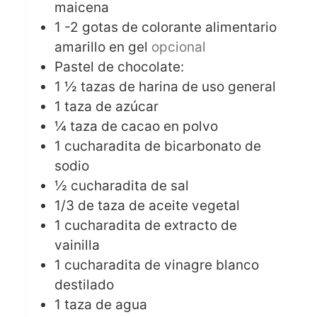
maicena
1 -2
gotas de colorante alimentario
amarillo en gel
opcional
Pastel de chocolate:
1 ½
tazas de harina de uso general
1
taza de azúcar
¼
taza de cacao en polvo
1
cucharadita de bicarbonato de
sodio
½
cucharadita de sal
1/3
de taza de aceite vegetal
1
cucharadita de extracto de
vainilla
1
cucharadita de vinagre blanco
destilado
1
taza de agua