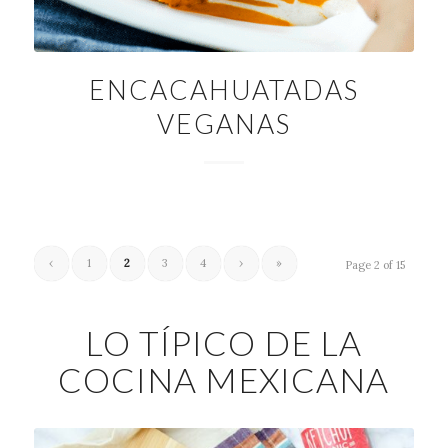
ENCACAHUATADAS
VEGANAS
‹
1
2
3
4
›
»
Page 2 of 15
LO TÍPICO DE LA
COCINA MEXICANA