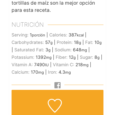
tortillas de maíz son la mejor opción
para esta receta.
NUTRICIÓN
Serving:
1
|
Calories:
387
|
porción
kcal
Carbohydrates:
57
|
Protein:
18
|
Fat:
10
g
g
g
|
Saturated Fat:
3
|
Sodium:
648
|
g
mg
Potassium:
1392
|
Fiber:
12
|
Sugar:
8
|
mg
g
g
Vitamin A:
7490
|
Vitamin C:
218
|
IU
mg
Calcium:
170
|
Iron:
4.3
mg
mg