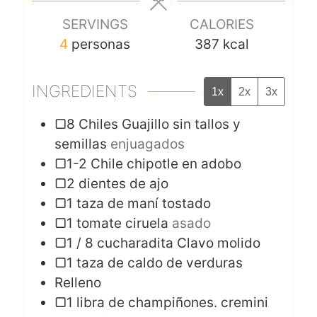
SERVINGS
CALORIES
4
personas
387
kcal
INGREDIENTS
1x
2x
3x
▢8 Chiles Guajillo sin tallos y
semillas
enjuagados
▢1-2 Chile chipotle en adobo
▢2 dientes de ajo
▢1 taza de maní tostado
▢1 tomate ciruela
asado
▢1 / 8 cucharadita Clavo molido
▢1 taza de caldo de verduras
Relleno
▢1 libra de champiñones. cremini