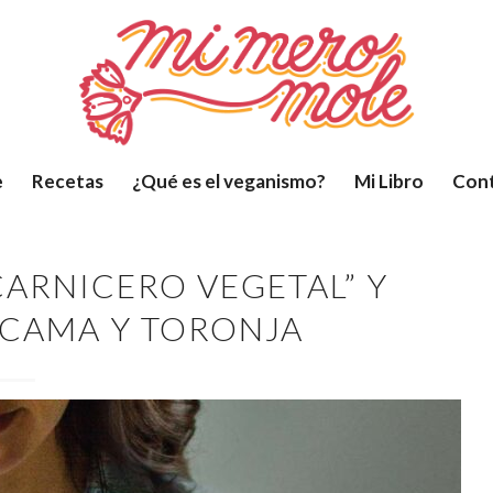
e
Recetas
¿Qué es el veganismo?
Mi Libro
Con
CARNICERO VEGETAL” Y
ÍCAMA Y TORONJA