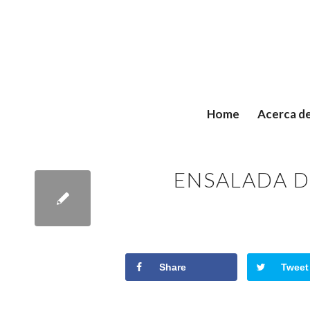
Home
Acerca d
says:
says:
ENSALADA D
Share
Tweet