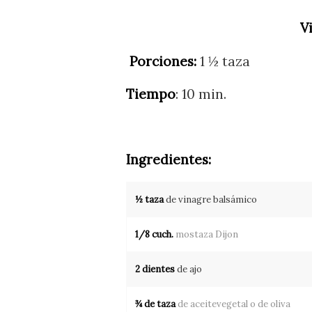
V
Porciones:
1 ½ taza
Tiempo
: 10 min.
Ingredientes:
½ taza
de vinagre balsámico
1/8 cuch.
mostaza Dijon
2 dientes
de ajo
¾ de taza
de aceitevegetal o de oliva