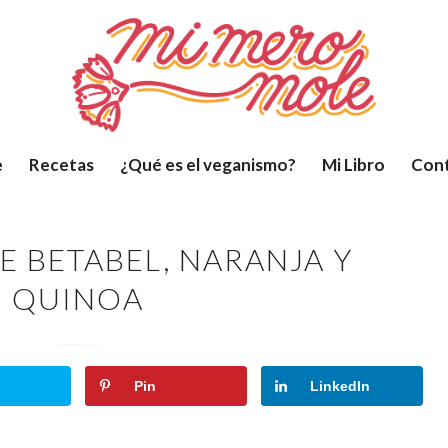
e
Recetas
¿Qué es el veganismo?
Mi Libro
Con
E BETABEL, NARANJA Y
QUINOA
Pin
LinkedIn