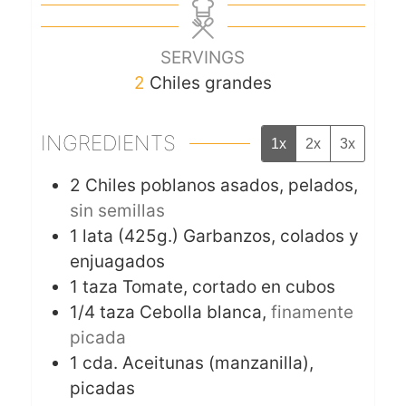
SERVINGS
2
Chiles grandes
INGREDIENTS
1x
2x
3x
2
Chiles poblanos asados, pelados,
sin semillas
1
lata (425g.)
Garbanzos, colados y
enjuagados
1
taza
Tomate, cortado en cubos
1/4
taza
Cebolla blanca,
finamente
picada
1
cda.
Aceitunas (manzanilla),
picadas