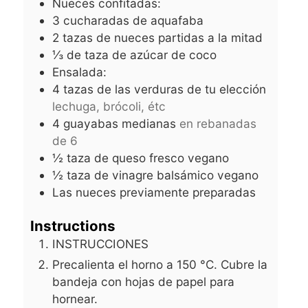
Nueces confitadas:
3
cucharadas de aquafaba
2
tazas de nueces partidas a la mitad
⅓
de taza de azúcar de coco
Ensalada:
4
tazas de las verduras de tu elección
lechuga, brócoli, étc
4
guayabas medianas
en rebanadas
de 6
½
taza de queso fresco vegano
½
taza de vinagre balsámico vegano
Las nueces previamente preparadas
Instructions
INSTRUCCIONES
Precalienta el horno a 150 °C. Cubre la
bandeja con hojas de papel para
hornear.