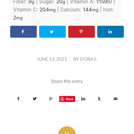
Fiber:
9
|
Sugar:
20
|
Vitamin A:
1159
|
g
g
IU
Vitamin C:
204
|
Calcium:
144
|
Iron:
mg
mg
2
mg
/
JUNE 13, 2021
BY
DORA S.
Share this entry
Save