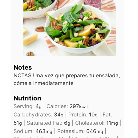
Notes
NOTAS
Una vez que prepares tu ensalada,
cómela inmediatamente
Nutrition
Serving:
4
|
Calories:
297
|
g
kcal
Carbohydrates:
34
|
Protein:
10
|
Fat:
g
g
51
|
Saturated Fat:
6
|
Cholesterol:
11
|
g
g
mg
Sodium:
463
|
Potassium:
646
|
mg
mg