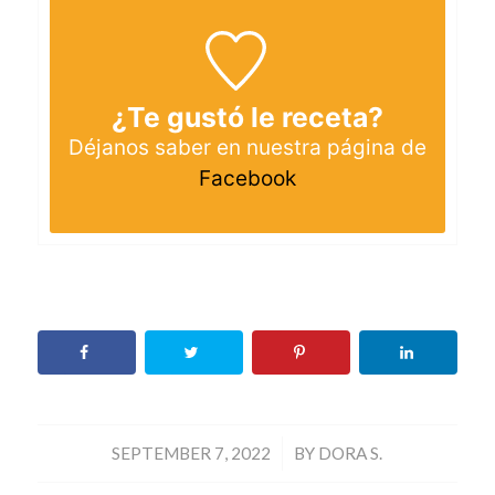
¿Te gustó le receta?
Déjanos saber en nuestra página de
Facebook
/
SEPTEMBER 7, 2022
BY
DORA S.