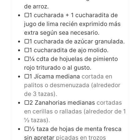
de arroz.
▢1 cucharada + 1 cucharadita de
jugo de lima recién exprimido más
extra según sea necesario.
▢1 cucharada de azúcar granulada.
▢1 cucharadita de ajo molido.
▢¼ cdta de hojuelas de pimiento
rojo triturado o al gusto.
▢1 Jícama mediana
cortada en
palitos o desmenuzada (alrededor
de 3 tazas).
▢2 Zanahorias medianas
cortadas
en cerillas o ralladas (alrededor de 1
1⁄2 tazas).
▢½ taza de hojas de menta fresca
sin apretar
picadas en trozos