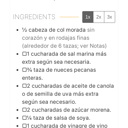
INGREDIENTS
1x
2x
3x
½
cabeza de col morada
sin
corazón y en rodajas finas
(alrededor de 6 tazas; ver Notas)
▢1 cucharada de sal marina más
extra según sea necesaria.
▢¾ taza de nueces pecanas
enteras.
▢2 cucharadas de aceite de canola
o de semilla de uva más extra
según sea necesario.
▢2 cucharadas de azúcar morena.
▢¼ taza de salsa de soya.
▢1 cucharada de vinagre de vino