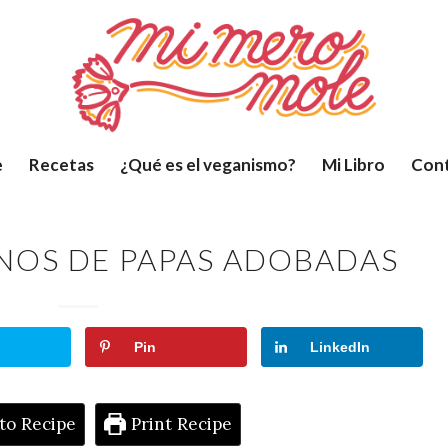
e
Recetas
¿Qué es el veganismo?
Mi Libro
Con
NOS DE PAPAS ADOBADAS
Pin
LinkedIn
to Recipe
Print Recipe