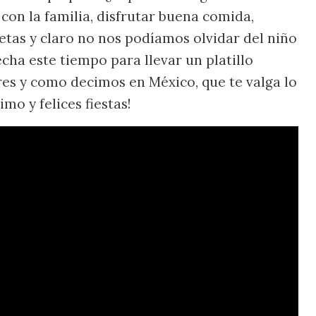
con la familia, disfrutar buena comida,
letas y claro no nos podíamos olvidar del niño
cha este tiempo para llevar un platillo
res y como decimos en México, que te valga lo
mo y felices fiestas!