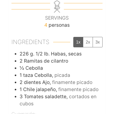
SERVINGS
4
personas
INGREDIENTS
1x
2x
3x
226
g.
1/2 lb. Habas, secas
2
Ramitas de cilantro
½
Cebolla
1
taza
Cebolla,
picada
2
dientes
Ajo,
finamente picado
1
Chile jalapeño,
finamente picado
3
Tomates saladette,
cortados en
cubos