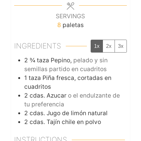
SERVINGS
8
paletas
INGREDIENTS
1x
2x
3x
2 ¾
taza
Pepino,
pelado y sin
semillas partido en cuadritos
1
taza
Piña fresca, cortadas en
cuadritos
2
cdas.
Azucar
o el endulzante de
tu preferencia
2
cdas.
Jugo de limón natural
2
cdas.
Tajín chile en polvo
INSTRUCTIONS