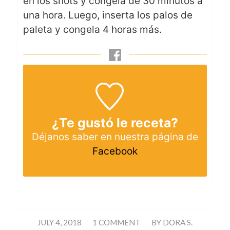
en los shots y congela de 30 minutos a
una hora. Luego, inserta los palos de
paleta y congela 4 horas más.
¿Te gustó le receta?
Déjanos saber en nuestra página de
Facebook
/
/
JULY 4, 2018
1 COMMENT
BY
DORA S.