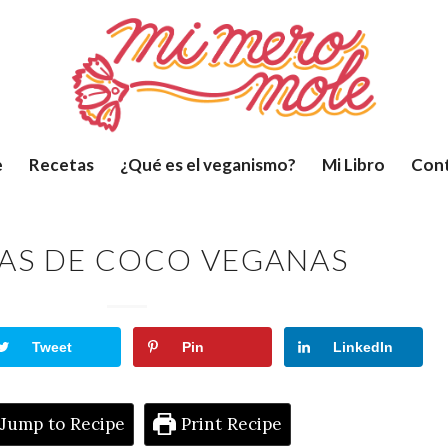
e
Recetas
¿Qué es el veganismo?
Mi Libro
Con
TAS DE COCO VEGANAS
Tweet
Pin
LinkedIn
Jump to Recipe
Print Recipe