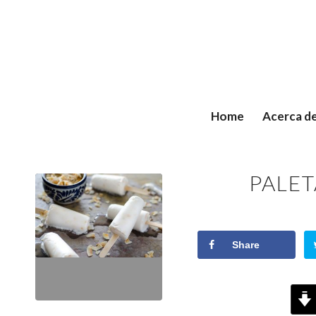
Home
Acerca d
says:
PALE
Share