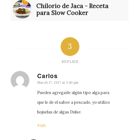
Chilorio de Jaca - Receta
para Slow Cooker
3
REPLIES
Carlos
says:
March 17, 2017 at 3:40 pm
Puedes agregarle algún tipo alga para
que le de el sabor a pescado, yo utilizo
hojuelas de algas Dulse.
Reply