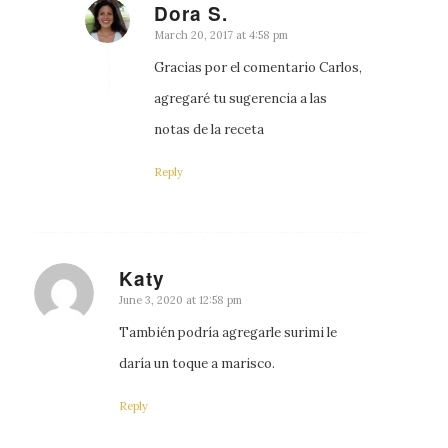
Dora S.
says:
March 20, 2017 at 4:58 pm
Gracias por el comentario Carlos,
agregaré tu sugerencia a las
notas de la receta
Reply
Katy
says:
June 3, 2020 at 12:58 pm
También podría agregarle surimi le
daría un toque a marisco.
Reply