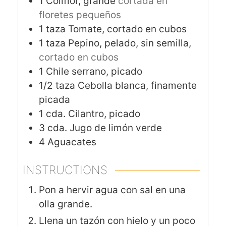
1
Coliflor, grande
cortada en
floretes pequeños
1
taza
Tomate, cortado en cubos
1
taza
Pepino, pelado, sin semilla,
cortado en cubos
1
Chile serrano, picado
1/2
taza
Cebolla blanca, finamente
picada
1
cda.
Cilantro, picado
3
cda.
Jugo de limón verde
4
Aguacates
INSTRUCTIONS
Pon a hervir agua con sal en una
olla grande.
Llena un tazón con hielo y un poco