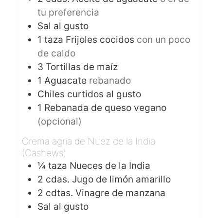
tu preferencia
Sal al gusto
1
taza
Frijoles cocidos
con un poco
de caldo
3
Tortillas de maíz
1
Aguacate
rebanado
Chiles curtidos al gusto
1
Rebanada de queso vegano
(opcional)
Crema agria de Nuez de la India
(Cashews)
¼
taza
Nueces de la India
2
cdas.
Jugo de limón amarillo
2
cdtas.
Vinagre de manzana
Sal al gusto