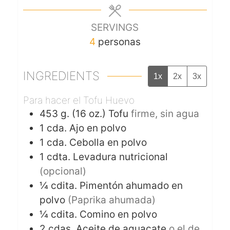
SERVINGS
4
personas
INGREDIENTS
1x
2x
3x
Para hacer el Tofu Huevo
453
g. (16 oz.)
Tofu
firme, sin agua
1
cda.
Ajo en polvo
1
cda.
Cebolla en polvo
1
cdta.
Levadura nutricional
(opcional)
¼
cdita.
Pimentón ahumado en
polvo
(Paprika ahumada)
¼
cdita.
Comino en polvo
2
cdas.
Aceite de aguacate
o el de