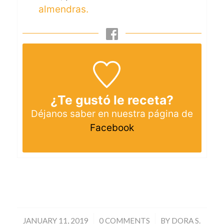
almendras.
¿Te gustó le receta?
Déjanos saber en nuestra página de
Facebook
/
/
JANUARY 11, 2019
0 COMMENTS
BY
DORA S.