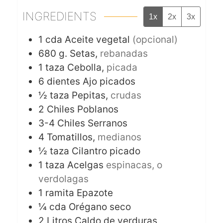
INGREDIENTS
1x
2x
3x
1
cda
Aceite vegetal
(opcional)
680
g.
Setas,
rebanadas
1
taza
Cebolla,
picada
6
dientes
Ajo picados
½
taza
Pepitas,
crudas
2
Chiles Poblanos
3-4
Chiles Serranos
4
Tomatillos,
medianos
½
taza
Cilantro picado
1
taza
Acelgas
espinacas, o
verdolagas
1
ramita
Epazote
¼
cda
Orégano seco
2
Litros
Caldo de verduras