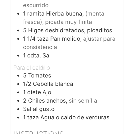
escurrido
1
ramita
Hierba buena,
(menta
fresca), picada muy finita
5
Higos deshidratados, picaditos
1 1/4
taza
Pan molido,
ajustar para
consistencia
1
cdta.
Sal
Para el caldillo
5
Tomates
1/2
Cebolla blanca
1
diete
Ajo
2
Chiles anchos,
sin semilla
Sal al gusto
1
taza
Agua o caldo de verduras