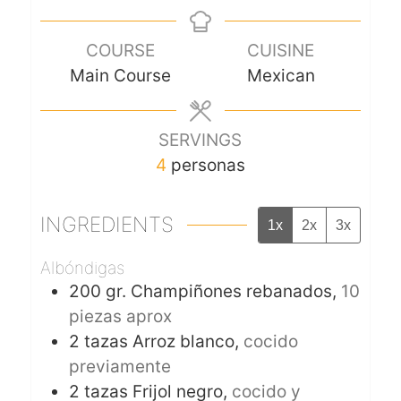
COURSE
CUISINE
Main Course
Mexican
SERVINGS
4
personas
INGREDIENTS
1x
2x
3x
Albóndigas
200
gr.
Champiñones rebanados,
10
piezas aprox
2
tazas
Arroz blanco,
cocido
previamente
2
tazas
Frijol negro,
cocido y