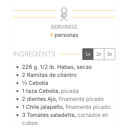
SERVINGS
4
personas
INGREDIENTS
1x
2x
3x
226
g.
1/2 lb. Habas, secas
2
Ramitas de cilantro
½
Cebolla
1
taza
Cebolla,
picada
2
dientes
Ajo,
finamente picado
1
Chile jalapeño,
finamente picado
3
Tomates saladette,
cortados en
cubos