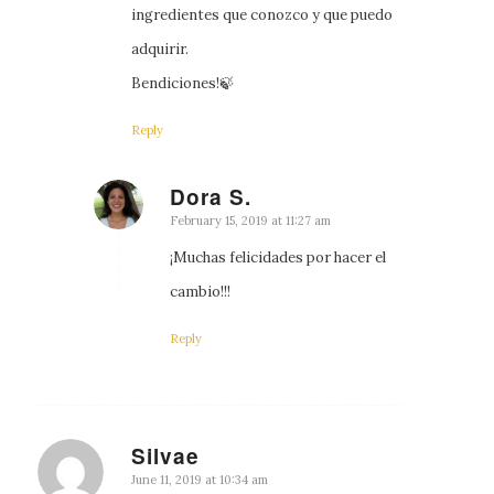
ingredientes que conozco y que puedo
adquirir.
Bendiciones!🍃
Reply
Dora S.
says:
February 15, 2019 at 11:27 am
¡Muchas felicidades por hacer el
cambio!!!
Reply
Silvae
says:
June 11, 2019 at 10:34 am