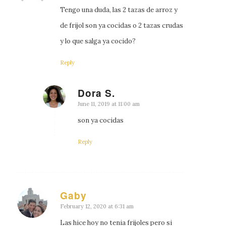
Tengo una duda, las 2 tazas de arroz y
de frijol son ya cocidas o 2 tazas crudas
y lo que salga ya cocido?
Reply
Dora S.
says:
June 11, 2019 at 11:00 am
son ya cocidas
Reply
Gaby
says:
February 12, 2020 at 6:31 am
Las hice hoy no tenia frijoles pero si