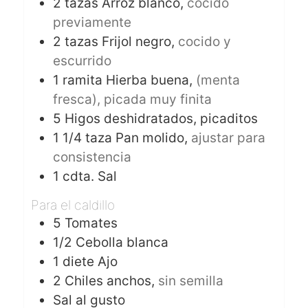
2
tazas
Arroz blanco,
cocido
previamente
2
tazas
Frijol negro,
cocido y
escurrido
1
ramita
Hierba buena,
(menta
fresca), picada muy finita
5
Higos deshidratados, picaditos
1 1/4
taza
Pan molido,
ajustar para
consistencia
1
cdta.
Sal
Para el caldillo
5
Tomates
1/2
Cebolla blanca
1
diete
Ajo
2
Chiles anchos,
sin semilla
Sal al gusto