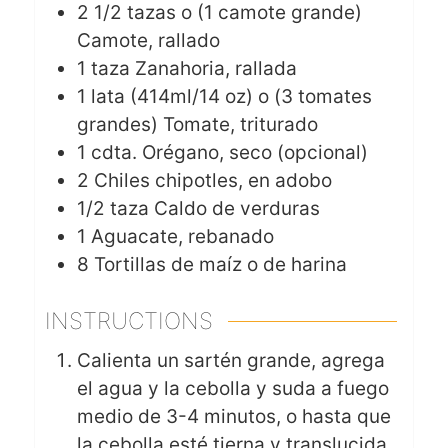
2 1/2
tazas o (1 camote grande)
Camote, rallado
1
taza
Zanahoria, rallada
1 lata (414ml/14 oz)
o (3 tomates
grandes)
Tomate, triturado
1 cdta.
Orégano, seco (opcional)
2
Chiles chipotles, en adobo
1/2
taza
Caldo de verduras
1
Aguacate, rebanado
8
Tortillas de maíz o de harina
INSTRUCTIONS
Calienta un sartén grande, agrega
el agua y la cebolla y suda a fuego
medio de 3-4 minutos, o hasta que
la cebolla esté tierna y translucida.