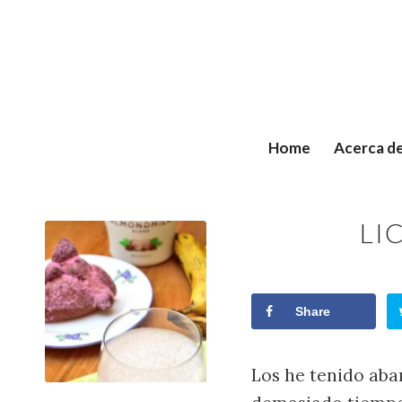
Home
Acerca d
LI
Share
Los he tenido aba