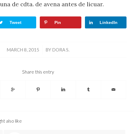
una de cdta. de avena antes de licuar.
Tweet
Pin
LinkedIn
/
MARCH 8, 2015
BY
DORA S.
Share this entry
ht also like