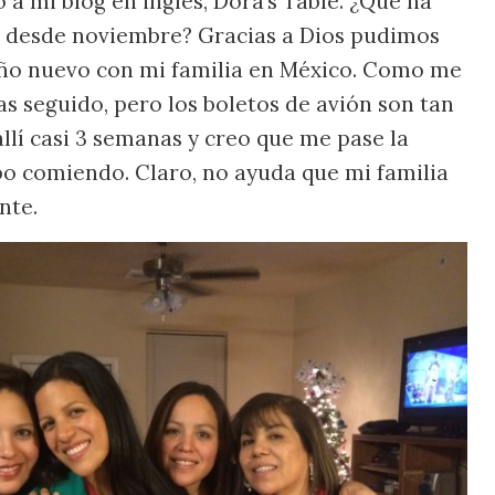
a mi blog en ingles, Dora’s Table. ¿Qué ha
a desde noviembre? Gracias a Dios pudimos
año nuevo con mi familia en México. Como me
as seguido, pero los boletos de avión son tan
llí casi 3 semanas y creo que me pase la
o comiendo. Claro, no ayuda que mi familia
nte.