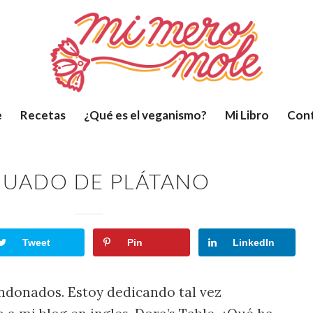
e
Recetas
¿Qué es el veganismo?
Mi Libro
Con
CUADO DE PLÁTANO
Tweet
Pin
LinkedIn
ndonados. Estoy dedicando tal vez