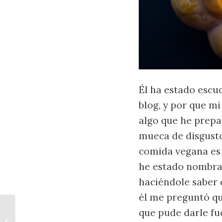
Él ha estado escu
blog, y por que m
algo que he prep
mueca de disgusto
comida vegana es 
he estado nombran
haciéndole saber 
él me preguntó qu
que pude darle fu
Pan de Muerto Vegano