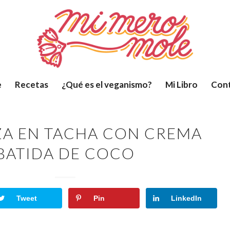
e
Recetas
¿Qué es el veganismo?
Mi Libro
Con
A EN TACHA CON CREMA
BATIDA DE COCO
Tweet
Pin
LinkedIn