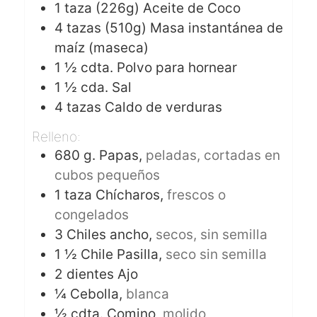
1
taza (226g)
Aceite de Coco
4
tazas (510g)
Masa instantánea de
maíz (maseca)
1 ½
cdta.
Polvo para hornear
1 ½
cda.
Sal
4
tazas
Caldo de verduras
Relleno:
680
g.
Papas,
peladas, cortadas en
cubos pequeños
1
taza
Chícharos,
frescos o
congelados
3
Chiles ancho,
secos, sin semilla
1 ½
Chile Pasilla,
seco sin semilla
2
dientes
Ajo
¼
Cebolla,
blanca
½
cdta.
Comino,
molido