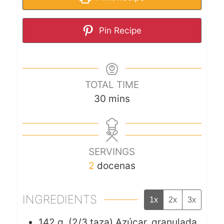
Pin Recipe
TOTAL TIME
30
mins
SERVINGS
2
docenas
INGREDIENTS
1x
2x
3x
142
g. (2/3 taza)
Azúcar, granulada