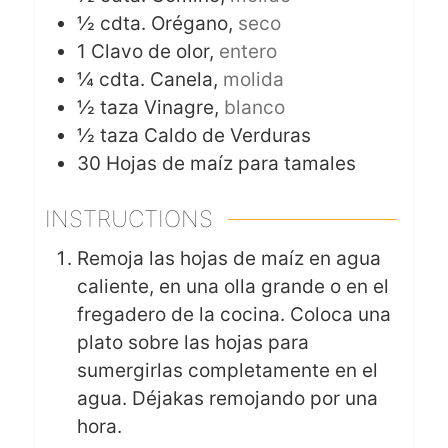
½
cdta.
Orégano,
seco
1
Clavo de olor,
entero
¼
cdta.
Canela,
molida
½
taza
Vinagre,
blanco
½
taza
Caldo de Verduras
30
Hojas de maíz para tamales
INSTRUCTIONS
Remoja las hojas de maíz en agua
caliente, en una olla grande o en el
fregadero de la cocina. Coloca una
plato sobre las hojas para
sumergirlas completamente en el
agua. Déjakas remojando por una
hora.