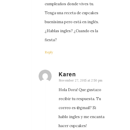
cumpleaños donde vives tu.
Tenga una receta de cupcakes
buenísima pero está en inglés.
¿Hablas ingles? ¿Cuando es la
fiesta?
Reply
Karen
says:
November 27, 2015 at 2:50 pm
Hola Dora! Que gustazo
recibir tu respuesta. Tu
correo es @gmail? Si
hablo ingles y me encanta
hacer cupcakes!