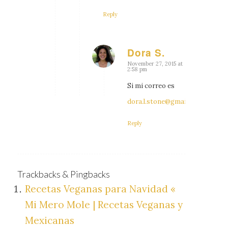
Reply
Dora S.
says:
November 27, 2015 at
2:58 pm
Si mi correo es
dora.l.stone@gmail.com
Reply
Trackbacks & Pingbacks
Recetas Veganas para Navidad «
Mi Mero Mole | Recetas Veganas y
Mexicanas