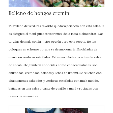
Relleno de hongos cremini
Tu relleno de verduras favorito quedará perfecto con esta salsa. Si
es alérgico al maní, puedes usar nuez de la India o almendras. Las
tortillas de maíz son la mejor opción para esta receta. No las
coloques en el horno porque se desmoronarán.Enchiladas de
maní con verduras estofadas. Estas enchiladas picantes de salsa
de cacahuate, también conocidas como encacahuatadas, son
ahumadas, cremosas, saladas y llenas de umami. Se rellenan con
champiñones salteados y verduras estofadas con maíz molido,
bañadas en una salsa picante de guajillo y maní y rociadas con
crema de almendras.