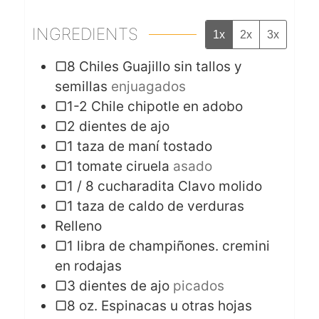
INGREDIENTS
1x
2x
3x
▢8 Chiles Guajillo sin tallos y
semillas
enjuagados
▢1-2 Chile chipotle en adobo
▢2 dientes de ajo
▢1 taza de maní tostado
▢1 tomate ciruela
asado
▢1 / 8 cucharadita Clavo molido
▢1 taza de caldo de verduras
Relleno
▢1 libra de champiñones. cremini
en rodajas
▢3 dientes de ajo
picados
▢8 oz. Espinacas u otras hojas