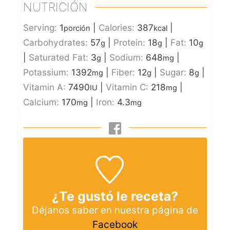
NUTRICIÓN
Serving:
1
|
Calories:
387
|
porción
kcal
Carbohydrates:
57
|
Protein:
18
|
Fat:
10
g
g
g
|
Saturated Fat:
3
|
Sodium:
648
|
g
mg
Potassium:
1392
|
Fiber:
12
|
Sugar:
8
|
mg
g
g
Vitamin A:
7490
|
Vitamin C:
218
|
IU
mg
Calcium:
170
|
Iron:
4.3
mg
mg
¿Te gustó le receta?
Déjanos saber en nuestra página de
Facebook