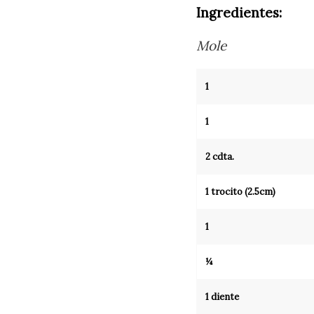
Ingredientes:
Mole
1
1
2 cdta.
1 trocito (2.5cm)
1
¼
1 diente