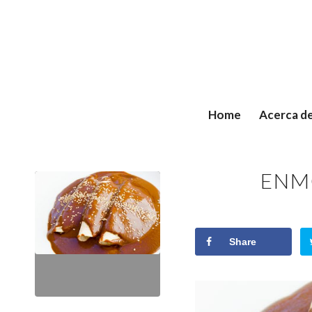
Home
Acerca d
ENM
Share