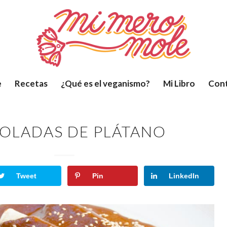
e
Recetas
¿Qué es el veganismo?
Mi Libro
Con
OLADAS DE PLÁTANO
Tweet
Pin
LinkedIn