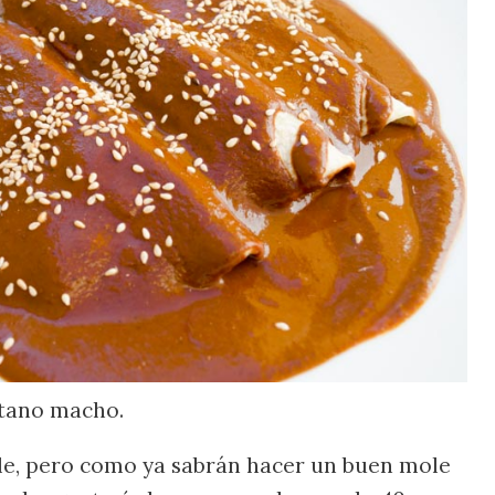
tano macho.
le, pero como ya sabrán hacer un buen mole