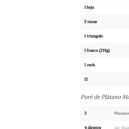
1 hoja
5 tazas
1 triangulo
1 frasco (233g)
1 cuch.
12
Puré de Plátano M
2
Plátano
4 dientes
Ajo, fin