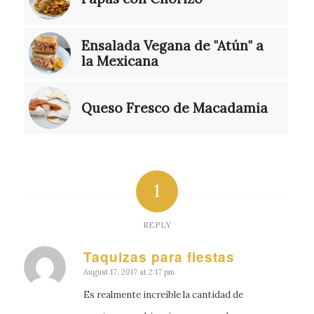
Ensalada Vegana de "Atún" a
la Mexicana
Queso Fresco de Macadamia
1
REPLY
Taquizas para fiestas
says:
August 17, 2017 at 2:17 pm
Es realmente increíble la cantidad de