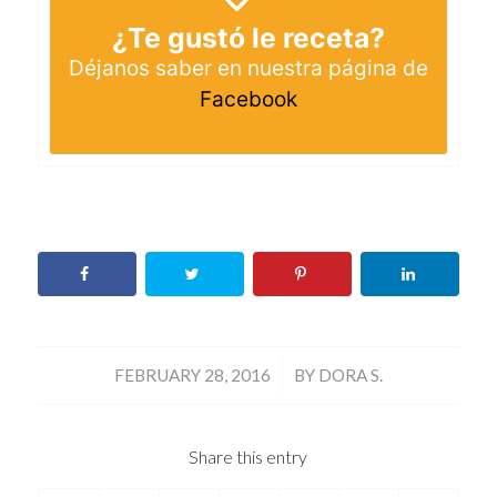
¿Te gustó le receta?
Déjanos saber en nuestra página de
Facebook
/
FEBRUARY 28, 2016
BY
DORA S.
Share this entry