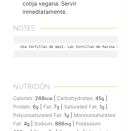
cotija vegana. Servir
inmediatamente.
NOTES
Usa tortillas de maíz. Las tortillas de harina se vuel
NUTRICIÓN
Calories:
248
|
Carbohydrates:
45
|
kcal
g
Protein:
6
|
Fat:
7
|
Saturated Fat:
1
|
g
g
g
Polyunsaturated Fat:
1
|
Monounsaturated
g
Fat:
4
|
Sodium:
866
|
Potassium:
g
mg