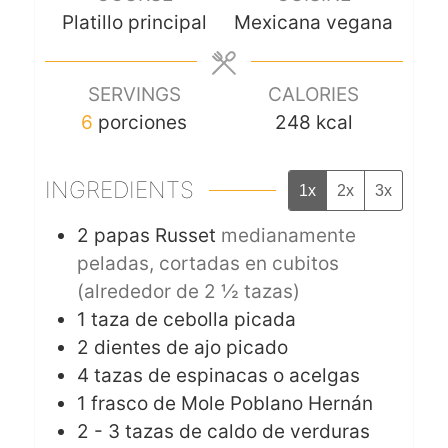
Platillo principal
Mexicana vegana
SERVINGS
CALORIES
6
porciones
248
kcal
INGREDIENTS
1x
2x
3x
2
papas Russet
medianamente
peladas, cortadas en cubitos
(alrededor de 2 ½ tazas)
1
taza de cebolla picada
2
dientes de ajo picado
4
tazas de espinacas o acelgas
1
frasco de Mole Poblano Hernán
2 - 3
tazas de caldo de verduras