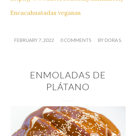
Encacahuatadas veganas
/
/
FEBRUARY 7, 2022
0 COMMENTS
BY
DORA S.
ENMOLADAS DE
PLÁTANO