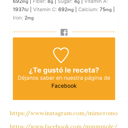
692
|
Fiber:
8
|
Sugar:
4
|
Vitamin A:
mg
g
g
1937
|
Vitamin C:
692
|
Calcium:
75
|
IU
mg
mg
Iron:
2
mg
¿Te gustó le receta?
Déjanos saber en nuestra página de
Facebook
https://www.instagram.com/mimeromolev
https://www.facebook.com/mmmmole/