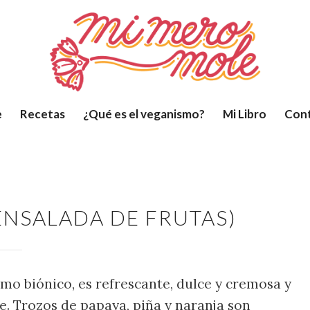
e
Recetas
¿Qué es el veganismo?
Mi Libro
Con
ENSALADA DE FRUTAS)
mo biónico, es refrescante, dulce y cremosa y
e. Trozos de papaya, piña y naranja son