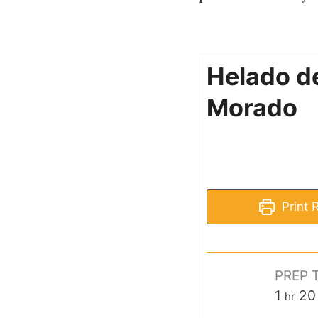
Helado d
Morado
Print 
PREP 
1
20
hr