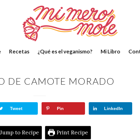
e
Recetas
¿Qué es el veganismo?
Mi Libro
Con
O DE CAMOTE MORADO
Tweet
Pin
LinkedIn
Jump to Recipe
Print Recipe