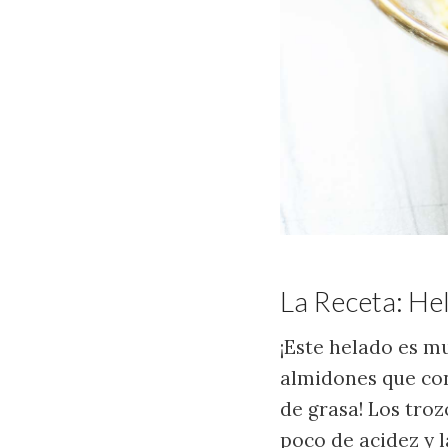
La Receta: H
¡Este helado es m
almidones que con
de grasa! Los tro
poco de acidez y l