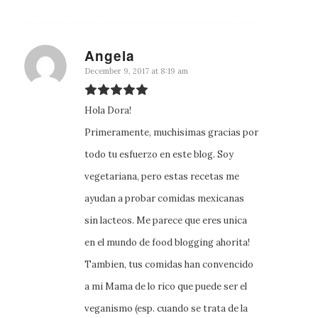
Angela
says:
December 9, 2017 at 8:19 am
Hola Dora!
Primeramente, muchisimas gracias por
todo tu esfuerzo en este blog. Soy
vegetariana, pero estas recetas me
ayudan a probar comidas mexicanas
sin lacteos. Me parece que eres unica
en el mundo de food blogging ahorita!
Tambien, tus comidas han convencido
a mi Mama de lo rico que puede ser el
veganismo (esp. cuando se trata de la