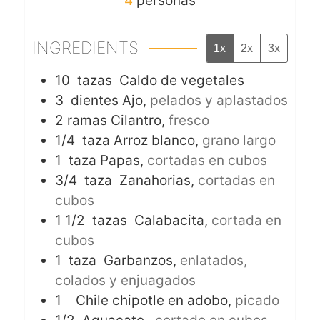
4
personas
INGREDIENTS
1x
2x
3x
10
tazas
Caldo de vegetales
3
dientes
Ajo,
pelados y aplastados
2
ramas
Cilantro,
fresco
1/4
taza
Arroz blanco,
grano largo
1
taza
Papas,
cortadas en cubos
3/4
taza
Zanahorias,
cortadas en
cubos
1 1/2
tazas
Calabacita,
cortada en
cubos
1
taza
Garbanzos,
enlatados,
colados y enjuagados
1
Chile chipotle en adobo,
picado