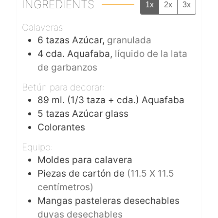
INGREDIENTS
1x
2x
3x
Calaveras:
6
tazas
Azúcar,
granulada
4
cda.
Aquafaba,
líquido de la lata
de garbanzos
Betún para decorar:
89
ml.
(1/3 taza + cda.) Aquafaba
5
tazas
Azúcar glass
Colorantes
Equipo:
Moldes para calavera
Piezas de cartón de
(11.5 X 11.5
centímetros)
Mangas pasteleras desechables
duyas desechables