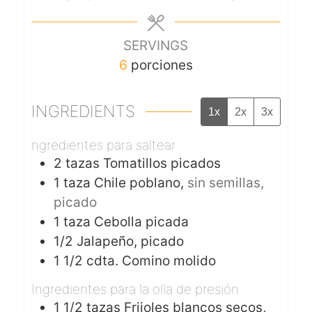
SERVINGS
6
porciones
INGREDIENTS
1x
2x
3x
ngredientes para saltear
2
tazas
Tomatillos picados
1
taza
Chile poblano,
sin semillas,
picado
1
taza
Cebolla picada
1/2
Jalapeño, picado
1 1/2
cdta.
Comino molido
Ingredientes para la olla de presión
1 1/2
tazas
Frijoles blancos secos,