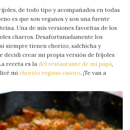
rijoles, de todo tipo y acompañados en todas
ueno es que son veganos y son una fuente
eína. Una de mis versiones favoritas de los
rijoles charros. Desafortunadamente los
asi siempre tienen chorizo, salchicha y
e decidí crear mi propia versión de frijoles
La receta es la
del restaurante de mi papá
,
licé mi
chorizo vegano casero
. ¡Te van a