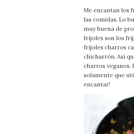
Me encantan los f
las comidas. Lo b
muy buena de prot
frijoles son los f
frijoles charros c
chicharrón. Así qu
charros veganos. 
solamente que uti
encantar!