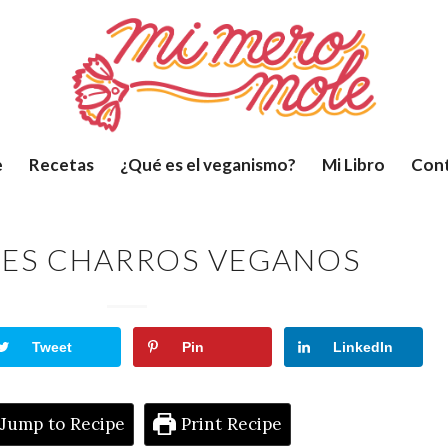
e
Recetas
¿Qué es el veganismo?
Mi Libro
Con
LES CHARROS VEGANOS
Tweet
Pin
LinkedIn
Jump to Recipe
Print Recipe