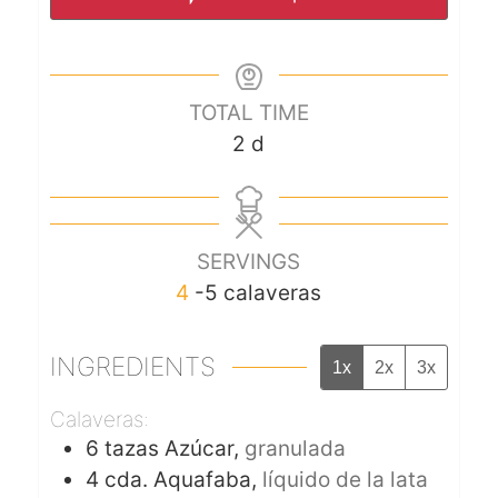
TOTAL TIME
2
d
SERVINGS
4
-5 calaveras
INGREDIENTS
1x
2x
3x
Calaveras:
6
tazas
Azúcar,
granulada
4
cda.
Aquafaba,
líquido de la lata