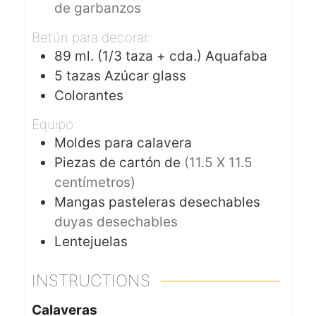
de garbanzos
Betún para decorar:
89
ml.
(1/3 taza + cda.) Aquafaba
5
tazas
Azúcar glass
Colorantes
Equipo:
Moldes para calavera
Piezas de cartón de
(11.5 X 11.5
centímetros)
Mangas pasteleras desechables
duyas desechables
Lentejuelas
INSTRUCTIONS
Calaveras