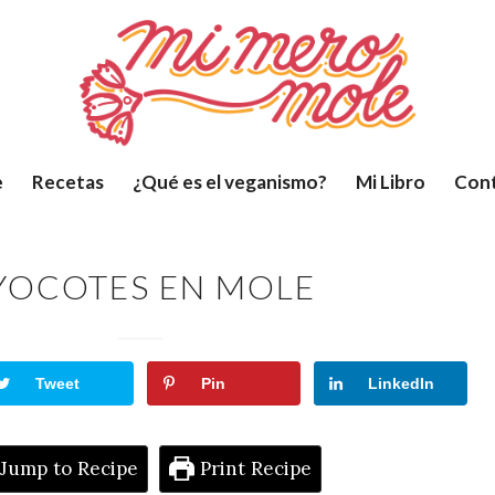
e
Recetas
¿Qué es el veganismo?
Mi Libro
Con
YOCOTES EN MOLE
Tweet
Pin
LinkedIn
Jump to Recipe
Print Recipe