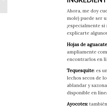
Ahora, me doy cuen
mole) puede ser u
¡especialmente si
explicarte algunos
Hojas de aguacate
ampliamente como
encontrarlos en l
Tequesquite
: es 
lechos secos de l
ablandar y sazonar
disponible en lín
Ayocotes:
también 