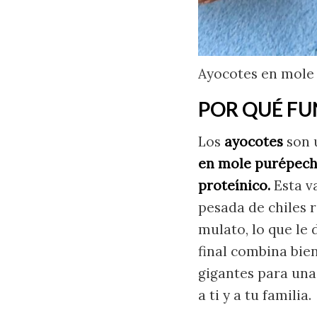
Ayocotes en mole
POR QUÉ FU
Los
ayocotes
son u
en mole purépech
proteínico.
Esta v
pesada de chiles r
mulato, lo que le 
final combina bien
gigantes para un
a ti y a tu familia.