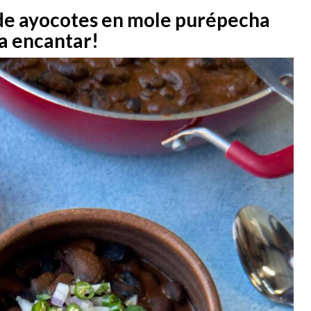
 de ayocotes en mole purépecha
a encantar!