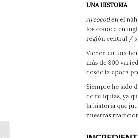
UNA HISTORIA
Ayeócotl
en el náh
los conoce en ingl
región central / 
Vienen en una her
más de 800 varie
desde la época pr
Siempre he sido d
de reliquias, ya 
la historia que j
nuestras tradicion
INGREDIENT
Bolillo mexicano