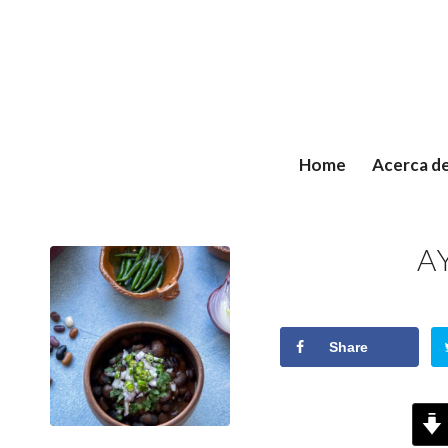
Home
Acerca d
A
Share