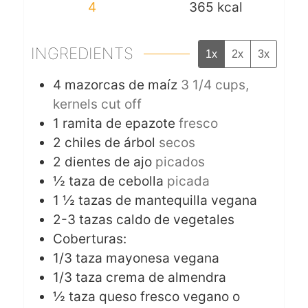
4
365
kcal
INGREDIENTS
1x
2x
3x
4
mazorcas de maíz
3 1/4 cups,
kernels cut off
1
ramita de epazote
fresco
2
chiles de árbol
secos
2
dientes de ajo
picados
½
taza de cebolla
picada
1 ½
tazas de mantequilla vegana
2-3
tazas caldo de vegetales
Coberturas:
1/3
taza mayonesa vegana
1/3
taza crema de almendra
½
taza queso fresco vegano o