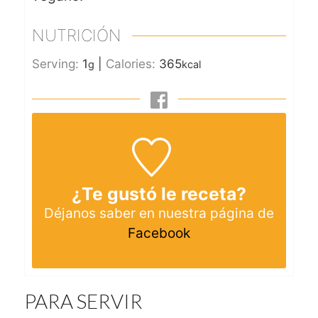
NUTRICIÓN
Serving:
1
|
Calories:
365
g
kcal
¿Te gustó le receta?
Déjanos saber en nuestra página de
Facebook
PARA SERVIR