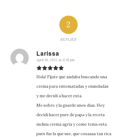
2
REPLIES
Larissa
says:
April 18, 2022 at 12:15 pm
Hola! Fijate que andaba buscando una
crema para entomatadas y enmoladas
y me decidi a hacer esta.
Me sobro y la guarde unos dias. Hoy
decidi hacer pure de papa y la receta
incluia crema agria y como tenia esta
pues fue la que use, que cosaaaa tan rica