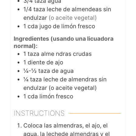
3/4
taza
agua
1/4
taza
leche de almendeas sin
endulzar
(o aceite vegetal)
1
cda
jugo de limón fresco
Ingredientes (usando una licuadora
normal):
1
taza
alme ndras crudas
1
diente
de ajo
¼-½
taza
de agua
¼
taza
leche de almendras sin
endulzar (o aceite vegetal)
1
cda
limón fresco
INSTRUCTIONS
Coloca las almendras, el ajo, el
agua, la lechede almendras y el