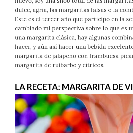
nuevo, soy una snob total de las margarit
dulce, agria, las margaritas falsas o la c
Este es el tercer año que participo en la 
cambiado mi perspectiva sobre lo que es 
una margarita clásica, hay algunas combin
hacer, y aún así hacer una bebida excelent
margarita de jalapeño con frambuesa picante
margarita de ruibarbo y cítricos.
LA RECETA: MARGARITA DE V