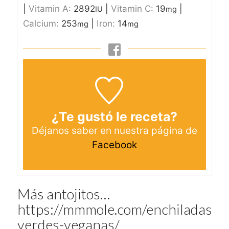
|
Vitamin A:
2892
|
Vitamin C:
19
|
IU
mg
Calcium:
253
|
Iron:
14
mg
mg
¿Te gustó le receta?
Déjanos saber en nuestra página de
Facebook
Más antojitos…
https://mmmole.com/enchiladas-
verdes-veganas/