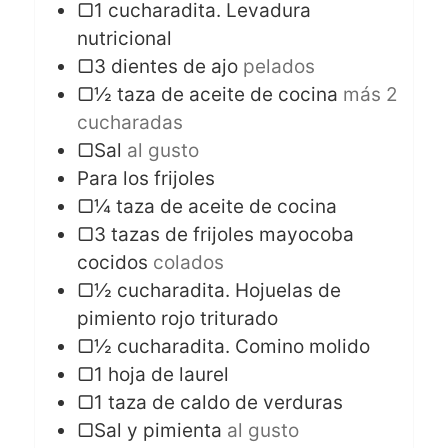
▢1 cucharadita. Levadura
nutricional
▢3 dientes de ajo
pelados
▢½ taza de aceite de cocina
más 2
cucharadas
▢Sal
al gusto
Para los frijoles
▢¼ taza de aceite de cocina
▢3 tazas de frijoles mayocoba
cocidos
colados
▢½ cucharadita. Hojuelas de
pimiento rojo triturado
▢½ cucharadita. Comino molido
▢1 hoja de laurel
▢1 taza de caldo de verduras
▢Sal y pimienta
al gusto