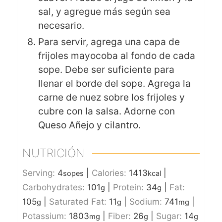
sal, y agregue más según sea
necesario.
Para servir, agrega una capa de
frijoles mayocoba al fondo de cada
sope. Debe ser suficiente para
llenar el borde del sope. Agrega la
carne de nuez sobre los frijoles y
cubre con la salsa. Adorne con
Queso Añejo y cilantro.
NUTRICIÓN
Serving:
4
|
Calories:
1413
|
sopes
kcal
Carbohydrates:
101
|
Protein:
34
|
Fat:
g
g
105
|
Saturated Fat:
11
|
Sodium:
741
|
g
g
mg
Potassium:
1803
|
Fiber:
26
|
Sugar:
14
mg
g
g