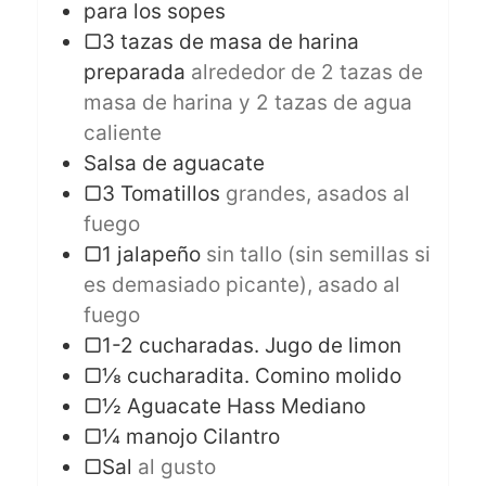
para los sopes
▢3 tazas de masa de harina
preparada
alrededor de 2 tazas de
masa de harina y 2 tazas de agua
caliente
Salsa de aguacate
▢3 Tomatillos
grandes, asados al
fuego
▢1 jalapeño
sin tallo (sin semillas si
es demasiado picante), asado al
fuego
▢1-2 cucharadas. Jugo de limon
▢⅛ cucharadita. Comino molido
▢½ Aguacate Hass Mediano
▢¼ manojo Cilantro
▢Sal
al gusto