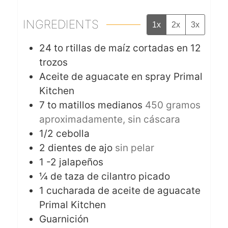
INGREDIENTS
1x
2x
3x
24 to
rtillas de maíz cortadas en 12
trozos
Aceite de aguacate en spray Primal
Kitchen
7 to
matillos medianos
450 gramos
aproximadamente, sin cáscara
1/2
cebolla
2
dientes de ajo
sin pelar
1 -2
jalapeños
¼
de taza de cilantro picado
1
cucharada de aceite de aguacate
Primal Kitchen
Guarnición