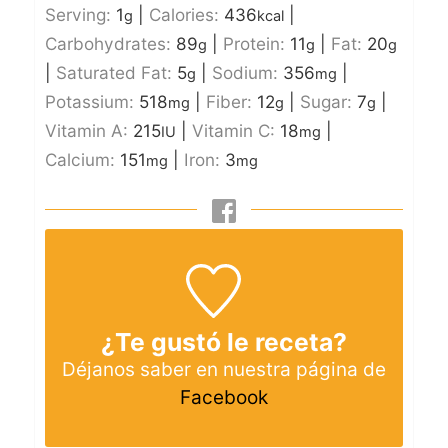
Serving:
1
|
Calories:
436
|
g
kcal
Carbohydrates:
89
|
Protein:
11
|
Fat:
20
g
g
g
|
Saturated Fat:
5
|
Sodium:
356
|
g
mg
Potassium:
518
|
Fiber:
12
|
Sugar:
7
|
mg
g
g
Vitamin A:
215
|
Vitamin C:
18
|
IU
mg
Calcium:
151
|
Iron:
3
mg
mg
¿Te gustó le receta?
Déjanos saber en nuestra página de
Facebook