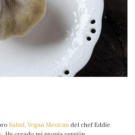
ibro
Salud, Vegan Mexican
del chef Eddie
e
. He creado mi propia versión.