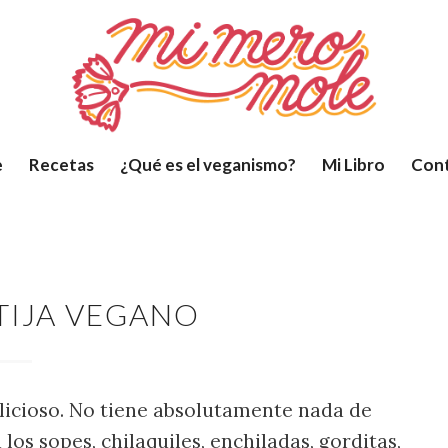
e
Recetas
¿Qué es el veganismo?
Mi Libro
Con
TIJA VEGANO
elicioso. No tiene absolutamente nada de
 los sopes, chilaquiles, enchiladas, gorditas,