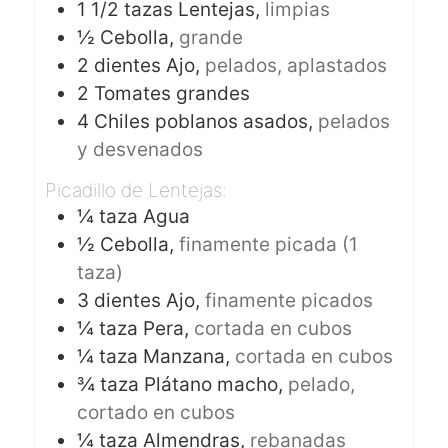
1 1/2
tazas
Lentejas,
limpias
½
Cebolla,
grande
2
dientes
Ajo,
pelados, aplastados
2
Tomates grandes
4
Chiles poblanos asados,
pelados
y desvenados
Picadillo de Lentejas:
¼
taza
Agua
½
Cebolla,
finamente picada (1
taza)
3
dientes
Ajo,
finamente picados
¼
taza
Pera,
cortada en cubos
¼
taza
Manzana,
cortada en cubos
¾
taza
Plátano macho,
pelado,
cortado en cubos
¼
taza
Almendras,
rebanadas