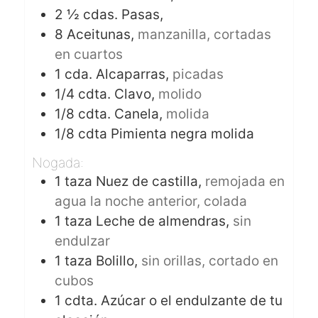
2 ½
cdas.
Pasas,
8
Aceitunas,
manzanilla, cortadas
en cuartos
1
cda.
Alcaparras,
picadas
1/4
cdta.
Clavo,
molido
1/8
cdta.
Canela,
molida
1/8
cdta
Pimienta negra molida
Nogada:
1
taza
Nuez de castilla,
remojada en
agua la noche anterior, colada
1
taza
Leche de almendras,
sin
endulzar
1
taza
Bolillo,
sin orillas, cortado en
cubos
1
cdta.
Azúcar o el endulzante de tu