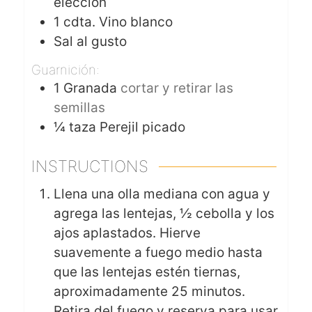
elección
1
cdta.
Vino blanco
Sal al gusto
Guarnición:
1
Granada
cortar y retirar las
semillas
¼
taza
Perejil picado
INSTRUCTIONS
Llena una olla mediana con agua y
agrega las lentejas, ½ cebolla y los
ajos aplastados. Hierve
suavemente a fuego medio hasta
que las lentejas estén tiernas,
aproximadamente 25 minutos.
Retira del fuego y reserva para usar