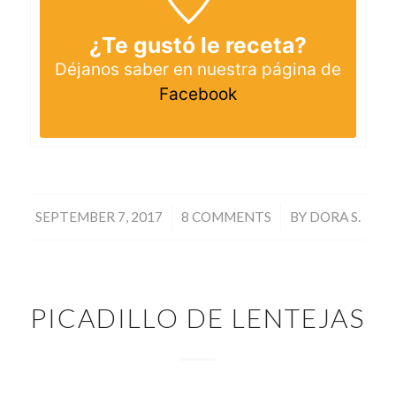
¿Te gustó le receta?
Déjanos saber en nuestra página de
Facebook
/
/
SEPTEMBER 7, 2017
8 COMMENTS
BY
DORA S.
PICADILLO DE LENTEJAS