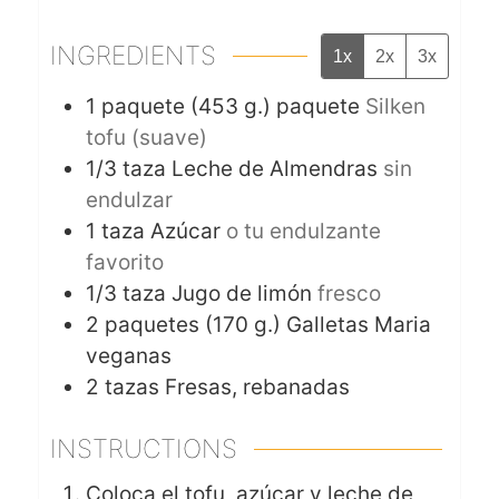
INGREDIENTS
1x
2x
3x
1
paquete (453 g.)
paquete
Silken
tofu (suave)
1/3
taza
Leche de Almendras
sin
endulzar
1
taza
Azúcar
o tu endulzante
favorito
1/3
taza
Jugo de limón
fresco
2
paquetes (170 g.)
Galletas Maria
veganas
2
tazas
Fresas, rebanadas
INSTRUCTIONS
Coloca el tofu, azúcar y leche de