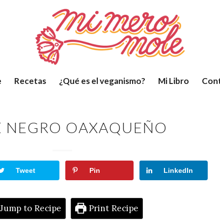
e
Recetas
¿Qué es el veganismo?
Mi Libro
Con
 NEGRO OAXAQUEÑO
Tweet
Pin
LinkedIn
Jump to Recipe
Print Recipe