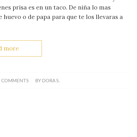
nes prisa es en un taco. De niña lo mas
 huevo o de papa para que te los llevaras a
d more
/
8 COMMENTS
BY
DORA S.