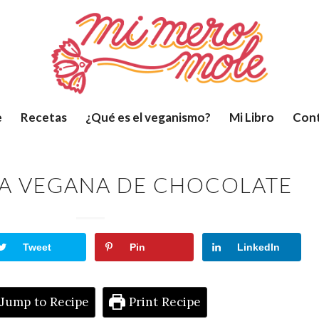
e
Recetas
¿Qué es el veganismo?
Mi Libro
Con
A VEGANA DE CHOCOLATE
Tweet
Pin
LinkedIn
Jump to Recipe
Print Recipe