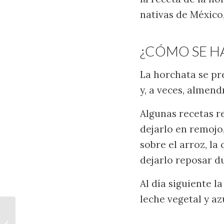
nativas de México
¿CÓMO SE H
La horchata se p
y, a veces, almen
Algunas recetas re
dejarlo en remojo
sobre el arroz, la 
dejarlo reposar d
Al día siguiente la
leche vegetal y az
HELADO VEGANO DE
FRAMBUESA CON