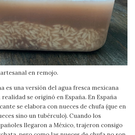
 artesanal en remojo.
a es una versión del agua fresca mexicana
n realidad se originó en España. En España
scante se elabora con nueces de chufa (que en
ueces sino un tubérculo). Cuando los
pañoles llegaron a México, trajeron consigo
orchata, pero como las nueces de chufa no son