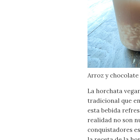
Arroz y chocolate
La horchata vegan
tradicional que e
esta bebida refre
realidad no son n
conquistadores es
la receta de la h