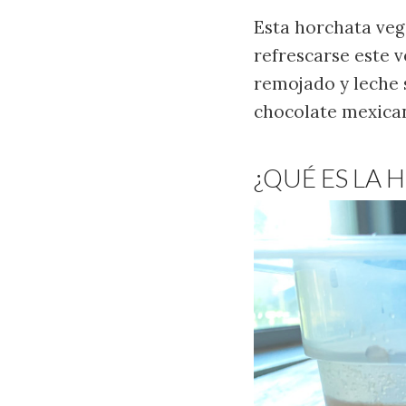
Esta horchata veg
refrescarse este 
remojado y leche s
chocolate mexica
¿QUÉ ES LA