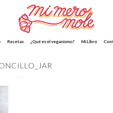
e
Recetas
¿Qué es el veganismo?
Mi Libro
Con
LONCILLO_JAR