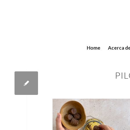
Home
Acerca d
PI